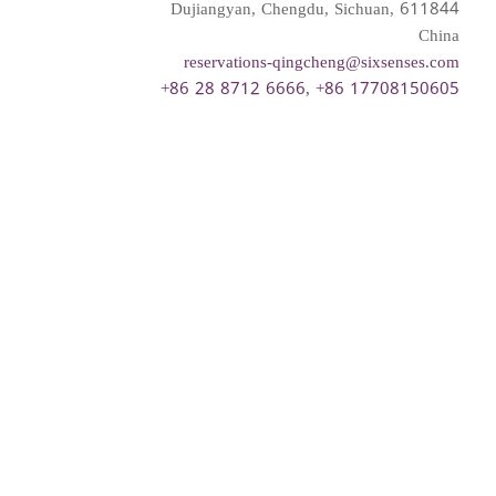
Dujiangyan, Chengdu, Sichuan, 611844
China
reservations-qingcheng@sixsenses.com
+86 28 8712 6666, +86 17708150605
Please choose your request
Title
First name