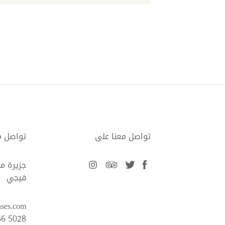
تواصل معنا على
تواصل م
facebook
twitter
tripadvisor
instagram
جزيرة ما
فيجي
enses.com
66 5028