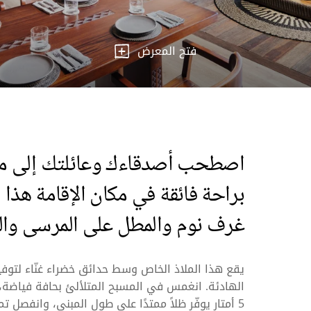
فتح المعرض
اصطحب أصدقاءك وعائلتك إلى من
براحة فائقة في مكان الإقامة هذا
غرف نوم والمطل على المرسى والم
يقع هذا الملاذ الخاص وسط حدائق خضراء غنّاء لتوفير
الهادئة. انغمس في المسبح المتلألئ بحافة فياض
5 أمتار يوفّر ظلاً ممتدًا على طول المبنى، وانفصل 