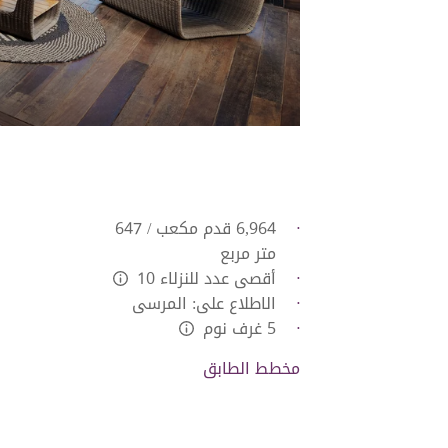
6,964 قدم مكعب / 647
متر مربع
أقصى عدد للنزلاء 10
L:Generic.Info
الاطلاع على: المرسى
5 غرف نوم
L:Generic.Info
مخطط الطابق