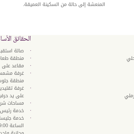
المنعشة إلى حالة من السكينة العميقة.
الحقائق الأسا
صالة استقبا
حلي
منطقة طعام
مقاعد على با
غرفة مشمسة
منطقة جلوس
غرفة تقليدي
رملي
على يد حرفي
مساحات شرف
خدمة رئيس 
مجانية واحد