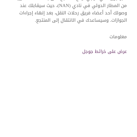
من المطار الدولي في نادي (NAN)، حيث سيقابلك عند
وصولك أحد أعضاء فريق رحلات النقل، بعد إنهاء إجراءات
الجوازات. وسيساعدك في الانتقال إلى المنتجع.
معلومات
عرض على خرائط جوجل
رحلات النقل البري الخاص
رحلة النقل بالقارب السريع المشترك من Six Senses
رحلات النقل بالقارب السريع الخاص من Six Senses