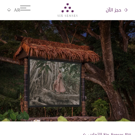
حجز الآن
Six senses
Six Senses Fiji التجارب