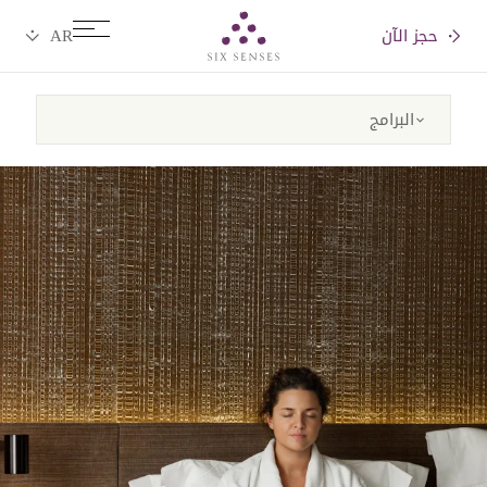
حجز الآن
Six senses