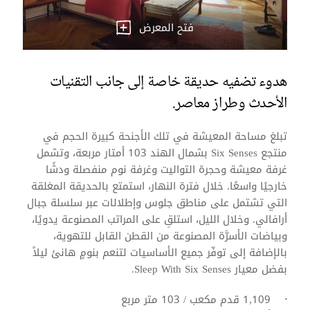
فتح المعرض
هدوء تضفيه حديقة خاصة إلى جانب التقنيات
الأحدث وطراز معاصر.
تبلغ مساحة المعيشة في تلك الأجنحة كبيرة الحجم في
منتجع Six Senses بشمال الهند 103 أمتار مربعة، وتشمل
غرفة معيشة و‏‫حجرة التواليت‬ وغرفة نوم منفصلة ودشًا
خارجيًا واسعًا. خلال فترة النهار، استمتع بالحديقة المغلقة
التي تشتمل على مناطق جلوس وإطلالات عبر سلسلة جبال
أرافالي‬. وخلال الليل، استلقِ على المراتب المصنوعة يدويًا،
وبياضات الأسرَّة المصنوعة من القطن القابل للتهوية،
بالإضافة إلى توفّر جميع الأساسيات لتنعم بنومٍ هانئ ليلاً
بفضل معيار Sleep With Six Senses.
1,109 قدم مكعب / 103 متر مربع