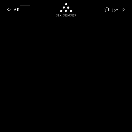
حجز الآن
Six senses