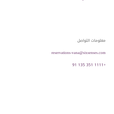
معلومات التواصل
reservations-vana@sixsenses.com
‎91 135 351 1111+
التحقق من التوفر والحجز المباشر
تصفية
ترتيب حسب
Info
مسح كل عوامل التصفية