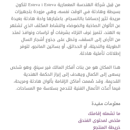
من قِبل شركة الهندسة المعمارية Esteva i Esteva لتكون
بسيطة وهادئة في الوقت نفسه، وهي مزودة بتجهيزات
مريحة تثير إحساسًا بالانسجام. باعتبارها واحة هادئة بعيدة
عن الألوان الصاخبة والضوضاء والنشاط المكثف الذي تشتهر
به الهند، تتميز غرف النزلاء بشرفات أو تراسات ونوافذ تمتد
من الأرض إلى السقف، وتطل على جذوع أشجار السال
الطويلة والنحيلة، أو الحدائق، أو بساتين المانجو، لتوفر
إطلالات تأملية هادئة.
هذا المكان هو من بنات أفكار المالك فير سينغ، وهو شخص
يسعى إلى الكمال ويهدف إلى إبراز الحكمة الهندية
القديمة. وقد صُممت أماكن الإقامة بألوان هادئة ومريحة،
فيما أُعدّت الأعمال الفنية لتندمج بسلاسة مع المساحات.
معلومات مفيدة
ما تشمله إقامتك
ملخص لمحتوى الفندق
خريطة المنتجع