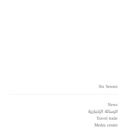
القادمون والمغادرون
الحجوزات والودائع المضمونة
Six Senses
News
الرسالة الإخبارية
Travel trade
Media center