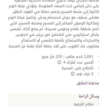
محاطة بالزجاج، بينما تحتوي المساحة الخارجية المجاورة
على دش إضافي تحت السماء المفتوحة. وتؤدي غرفة النوم
الثانية إلى منصة المسبح وتضم حمامًا في الهواء الطلق
مغطى بسقف مع حوض استحمام ودش. وتتميز غرفتا النوم
بإمكانية الوصول المباشر إلى المسبح ومنصة المسبح، التي
تضم منطقة طعام وجلوس فسيحة. تم وضع أرائك تشمس
بشكل استراتيجي على الشاطئ لمن يرغب في الجلوس
والاسترخاء والاستمتاع بأشعة الشمس أو الاستمتاع
بمشروب عند الغروب، على بُعد بضعة أمتار فقط من المحيط.
2,691 قدم مكعب / 250 متر مربع
أقصى عدد للنزلاء 4
L:Generic.Info
الاطلاع على: المحيط
2 غرف نوم
L:Generic.Info
مخطط الطابق
وسائل الراحة
نظام الترفيه