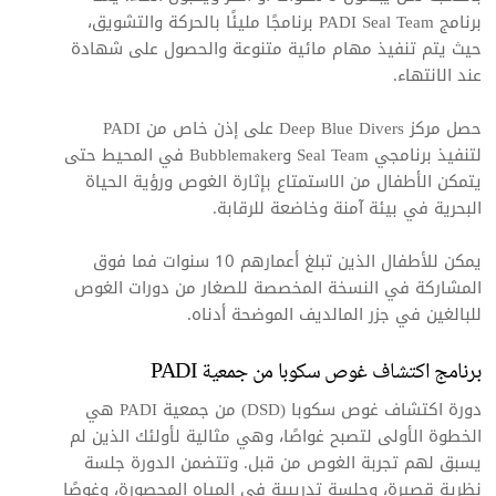
برنامج PADI Seal Team برنامجًا مليئًا بالحركة والتشويق،
حيث يتم تنفيذ مهام مائية متنوعة والحصول على شهادة
عند الانتهاء.
حصل مركز Deep Blue Divers على إذن خاص من PADI
لتنفيذ برنامجي Seal Team وBubblemaker في المحيط حتى
يتمكن الأطفال من الاستمتاع بإثارة الغوص ورؤية الحياة
البحرية في بيئة آمنة وخاضعة للرقابة.
يمكن للأطفال الذين تبلغ أعمارهم 10 سنوات فما فوق
المشاركة في النسخة المخصصة للصغار من دورات الغوص
للبالغين في جزر المالديف الموضحة أدناه.
برنامج اكتشاف غوص سكوبا من جمعية PADI
دورة اكتشاف غوص سكوبا (DSD) من جمعية PADI هي
الخطوة الأولى لتصبح غواصًا، وهي مثالية لأولئك الذين لم
يسبق لهم تجربة الغوص من قبل. وتتضمن الدورة جلسة
نظرية قصيرة، وجلسة تدريبية في المياه المحصورة، وغوصًا