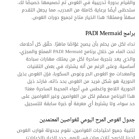
والقيام بدورة تدريبية في الغوص تم تصميمها خصيصًا لك.
ستحظى أيضًا برعاية كاملة من المدرب، مما يجعل التقدم
سهلاً وممتعًا! هذا الخيار متاح لجميع دورات الغوص.
برامج PADI Mermaid
نداء لكل من يحلم بأن يصبح غوّاصًا ماهرًا. حقّق كل أحلامك
تحت الماء من خلال برنامج PADI Mermaid الممتع والمجزي،
والذي يعد بتجربة ساحرة لكل من يمتلك مهارات سباحة
أساسية. وعلى الرغم من أنه يشترك في بعض التقنيات
والمعدات مع الغوص الحر وغوص السكوبا، فإن الغوص بذيل
الحورية هو شكل فريد من الغوص بحد ذاته، فارتد ذيل
الحورية اللامع واغطس في أجواء المحيط الساحرة معنا!
هذا البرنامج مصمّم لكل من الغواصين وغير الغواصين على
حد سواء، ولا يشترط أي معرفة أو خبرة سابقة للتسجيل.
جدول الغوص المرح اليومي للغواصين المعتمدين
لتلبية جميع احتياجات الغواصين، نقوم بجدولة قوارب الغوص
لدينا للخروج ثلاث مرات في اليوم. حدد الخيار (الخيارات)