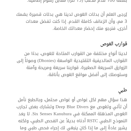
بسعة 100 قدم مكعب (15 لترًا) مقابل رسوم إضافية.
يُرجى العلم أن بدلات الغوص لدينا هي بدلات قصيرة بسُمك
3 مم، وأن الزعانف كاملة القدم. إذا كنت تفضل معدات
أخرى، فنرجو منك إحضار معداتك الخاصة.
قوارب الغوص
لدينا أنواع مختلفة من القوارب المتاحة للغوص، بدءًا من
القوارب المالديفية التقليدية الواسعة (Dhonies) وصولاً إلى
الزوارق السريعة الصغيرة. قواربنا سريعة ومريحة وآمنة
وستوصلك إلى أفضل مواقع الغوص بأناقة.
طبي
هذا سؤال مهم لكل غواص أو غواص محتمل، وبالطبع نأمل
أن تأتي وتغوص مع Deep Blue Divers وتشارك بعض تجارب
الغوص المذهلة الممكنة في Six Senses Kanuhura. لا يعد
النموذج الطبي RSTC أدناه بديلاً عن الفحص الطبي، ولكنه
يشير عادةً إلى ما إذا كان ينبغي لك إجراء فحص طبي وما