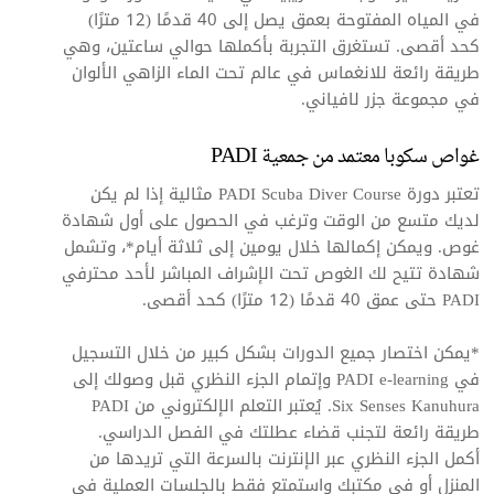
في المياه المفتوحة بعمق يصل إلى 40 قدمًا (12 مترًا)
كحد أقصى. تستغرق التجربة بأكملها حوالي ساعتين، وهي
طريقة رائعة للانغماس في عالم تحت الماء الزاهي الألوان
في ‏‫مجموعة جزر لافياني.
غواص سكوبا معتمد من جمعية PADI
تعتبر دورة PADI Scuba Diver Course مثالية إذا لم يكن
لديك متسع من الوقت وترغب في الحصول على أول شهادة
غوص. ويمكن إكمالها خلال يومين إلى ثلاثة أيام*، وتشمل
شهادة تتيح لك الغوص تحت الإشراف المباشر لأحد محترفي
PADI حتى عمق 40 قدمًا (12 مترًا) كحد أقصى.
*يمكن اختصار جميع الدورات بشكل كبير من خلال التسجيل
في PADI e-learning وإتمام الجزء النظري قبل وصولك إلى
Six Senses Kanuhura. يُعتبر التعلم الإلكتروني من PADI
طريقة رائعة لتجنب قضاء عطلتك في الفصل الدراسي.
أكمل الجزء النظري عبر الإنترنت بالسرعة التي تريدها من
المنزل أو في مكتبك واستمتع فقط بالجلسات العملية في