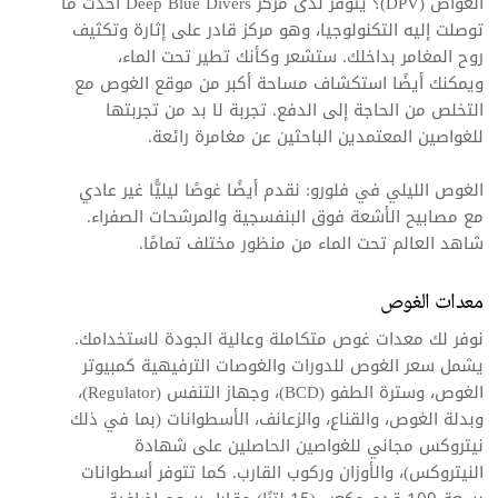
الغواص (DPV)؟ يتوفر لدى مركز Deep Blue Divers أحدث ما
توصلت إليه التكنولوجيا، وهو مركز قادر على إثارة وتكثيف
روح المغامر بداخلك. ستشعر وكأنك تطير تحت الماء،
ويمكنك أيضًا استكشاف مساحة أكبر من موقع الغوص مع
التخلص من الحاجة إلى الدفع. تجربة لا بد من تجربتها
للغواصين المعتمدين الباحثين عن مغامرة رائعة.
الغوص الليلي في فلورو: نقدم أيضًا غوصًا ليليًّا غير عادي
مع مصابيح الأشعة فوق البنفسجية والمرشحات الصفراء.
شاهد العالم تحت الماء من منظور مختلف تمامًا.
معدات الغوص
نوفر لك معدات غوص متكاملة وعالية الجودة لاستخدامك.
يشمل سعر الغوص للدورات والغوصات الترفيهية كمبيوتر
الغوص، وسترة الطفو (BCD)، وجهاز التنفس (Regulator)،
وبدلة الغوص، والقناع، والزعانف، الأسطوانات (بما في ذلك
نيتروكس مجاني للغواصين الحاصلين على شهادة
النيتروكس)، والأوزان وركوب القارب. كما تتوفر أسطوانات