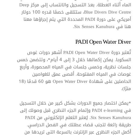
الماء أثناء العطلة. بعدَ التسجيل والانتساب إلى مركز Deep
Blue Divers Dive Centre، ستتلقى خصمًا قدره 100 دولار
أمريكي على دورة PADI المحددة التي يتم إجراؤها معنا
هنا في Six Senses Kanuhura.
PADI Open Water Diver
تُعتبر دورة PADI Open Water Diver أشهر دورات غوص
السكوبا. يمكن إكمالها خلال 3 إلى 4 أيام*، وتتضمن خمس
جلسات نظرية، وخمس جلسات في المياه المحصورة، وأربع
غوصات في المياه المفتوحة. أقصى عمق للغواصين
الحاصلين على شهادة Open Water Diver هو 60 قدمًا (18
مترًا).
*يمكن اختصار جميع الدورات بشكل كبير من خلال التسجيل
في PADI e-learning وإتمام الجزء النظري قبل وصولك إلى
Six Senses Kanuhura. يُعتبر التعلم الإلكتروني من PADI
طريقة رائعة لتجنب قضاء عطلتك في الفصل الدراسي.
أكمل الجزء النظري عبر الإنترنت بالسرعة التي تريدها من