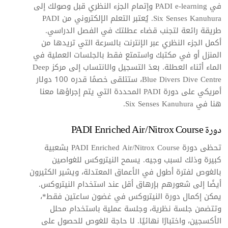
في PADI e-learning وإتمام الجزء النظري قبل وصولك إلى
Six Senses Kanuhura. يُعتبر التعلم الإلكتروني من PADI
طريقة رائعة لتجنب قضاء عطلتك في الفصل الدراسي.
أكمل الجزء النظري عبر الإنترنت بالسرعة التي تريدها من
المنزل أو في مكتبك واستمتع فقط بالجلسات العملية في
الماء أثناء العطلة. بعدَ التسجيل والانتساب إلى مركز Deep
Blue Divers Dive Centre، ستتلقى خصمًا قدره 100 دولار
أمريكي على دورة PADI المحددة التي يتم إجراؤها معنا
هنا في Six Senses Kanuhura.
دورة PADI Enriched Air/Nitrox Course
تحظى دورة PADI Enriched Air/Nitrox Course بشعبية
كبيرة وذلك لسبب وجيه. يسمح النيتروكس للغواصين
بالغوص لفترة أطول في الأعماق المعتدلة، ويشير الكثيرون
أيضًا إلى شعورهم بإرهاق أقل عند استخدام النيتروكس.
يمكن إكمال دورة النيتروكس في غضون ساعتين فقط*،
وتتضمن جلسة نظرية، وجلسة عملية باستخدام محلل
الأكسجين، واختبارًا نهائيًا. لا حاجة للغوص للحصول على