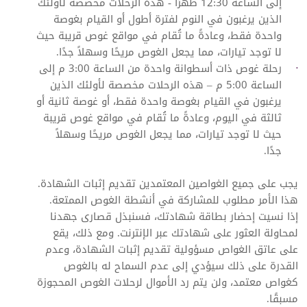
إلى الساعة 12:30 ظهرًا - هذه الرحلات مخصصة لأولئك
الذين يرغبون في النوم لفترة أطول أو القيام بغوصة
واحدة فقط، وعادةً ما تُقام في مواقع غوص قريبة حيث
لا توجد تيارات، مما يجعل الغوص مريحًا وسهلاً جدًا.
رحلة غوص ذات أسطوانة واحدة من الساعة 3:00 م إلى
الساعة 5:00 م – هذه الرحلات مخصصة لأولئك الذين
يرغبون في القيام بغوصة واحدة فقط، أو غوصة ثانية أو
ثالثة في اليوم، وعادةً ما تُقام في مواقع غوص قريبة
حيث لا توجد تيارات، مما يجعل الغوص مريحًا وسهلاً
جدًا.
يجب على جميع الغواصين المعتمدين تقديم إثبات الشهادة.
هذا الأمر مطلوب للمشاركة في أنشطة الغوص الممتعة.
إذا نسيت إحضار بطاقة شهادتك، فسنبذل قصارى جهدنا
لمحاولة العثور على شهادتك عبر الإنترنت. ومع ذلك، يقع
على عاتق الغواص مسؤولية تقديم إثبات الشهادة، وعدم
القدرة على ذلك سيؤدي إلى عدم السماح له بالغوص
كغواص معتمد، ولن يتم رد الأموال لرحلات الغوص المحجوزة
مسبقًا.