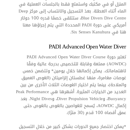
المنزل أو في مكتبك واستمتع فقط بالجلسات العملية في
الماء أثناء العطلة. بعدَ التسجيل والانتساب إلى مركز Deep
Blue Divers Dive Centre، ستتلقى خصمًا قدره 100 دولار
أمريكي على دورة PADI المحددة التي يتم إجراؤها معنا
هنا في Six Senses Kanuhura.
PADI Advanced Open Water Diver
تعتبر دورة PADI Advanced Open Water Diver Course
(AOWDC)‎ ممتعة وقابلة للتخصيص بدرجة عالية وفقًا
لاهتماماتك. يمكن إكمالها خلال يومين* وتتضمن خمس
غوصات مغامرة، منها غطستان إلزاميتان (الغوص العميق
والملاحة)، بينما يتم اختيار الغوصات الثلاث الأخرى من بين
العديد من الخيارات المثيرة. أشهرها هي Peak Performance
Buoyancy، وDiver Propulsion Vehicle، وNight Dives. بعد
إكمال AOWDC، يُسمح للغواصين بالغوص بالغوص حتى
عمق أقصاه 100 قدم (30 مترًا).
*يمكن اختصار جميع الدورات بشكل كبير من خلال التسجيل