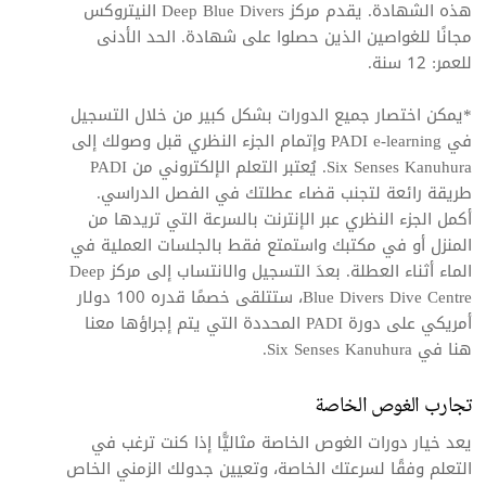
هذه الشهادة. يقدم مركز Deep Blue Divers النيتروكس
مجانًا للغواصين الذين حصلوا على شهادة. الحد الأدنى
للعمر: 12 سنة.
*يمكن اختصار جميع الدورات بشكل كبير من خلال التسجيل
في PADI e-learning وإتمام الجزء النظري قبل وصولك إلى
Six Senses Kanuhura. يُعتبر التعلم الإلكتروني من PADI
طريقة رائعة لتجنب قضاء عطلتك في الفصل الدراسي.
أكمل الجزء النظري عبر الإنترنت بالسرعة التي تريدها من
المنزل أو في مكتبك واستمتع فقط بالجلسات العملية في
الماء أثناء العطلة. بعدَ التسجيل والانتساب إلى مركز Deep
Blue Divers Dive Centre، ستتلقى خصمًا قدره 100 دولار
أمريكي على دورة PADI المحددة التي يتم إجراؤها معنا
هنا في Six Senses Kanuhura.
تجارب الغوص الخاصة
يعد خيار دورات الغوص الخاصة مثاليًّا إذا كنت ترغب في
التعلم وفقًا لسرعتك الخاصة، وتعيين جدولك الزمني الخاص