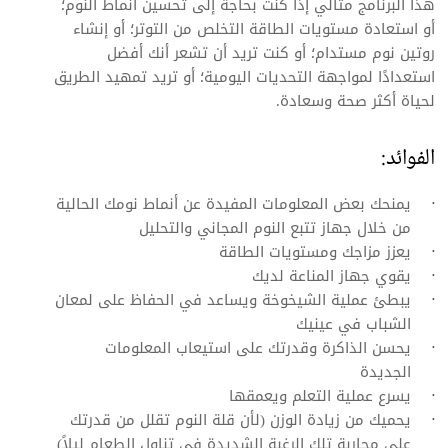
هذا البرنامج مثالي إذا كنت بحاجة إلى تحسين أنماط النوم؛
أو استعادة مستويات الطاقة التخلص من التوتر؛ أو إنشاء
روتين نوم مستدام؛ أو كنت تريد أن تشعر أنك أفضل
استعدادًا لمواجهة التحديات اليومية؛ أو تريد تمهيد الطريق
لحياة أكثر صحة وسعادة.
الفوائد:
يمنحك بعض المعلومات المفيدة عن أنماط نومك الحالية
من خلال جهاز تتبع النوم المجاني والتحليل
يعزز مزاجك ومستويات الطاقة
يقوي جهاز المناعة لديك
يبطئ عملية الشيخوخة ويساعد في الحفاظ على لمعان
الشباب في عينيك
يحسن الذاكرة وقدرتك على استيعاب المعلومات
الجديدة
يسرع عملية التعلم ويعمقها
يحميك من زيادة الوزن (لأن قلة النوم تقلل من قدرتك
على محاربة تلك الرغبة الشديدة في تناول الطعام ليلاً)