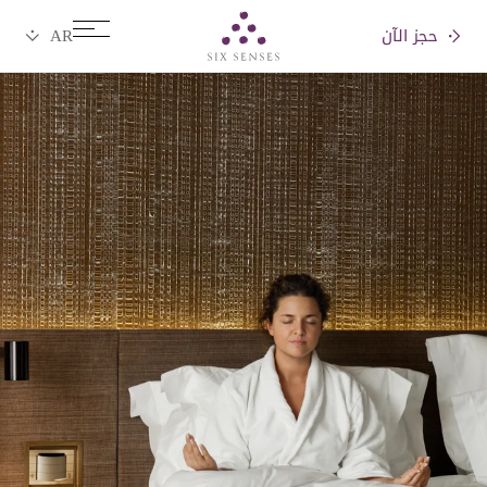
حجز الآن
Six senses