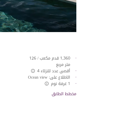
1,360 قدم مكعب / 126
متر مربع
أقصى عدد للنزلاء 4
L:Generic.Info
الاطلاع على: Ocean view
1 غرفة نوم
L:Generic.Info
مخطط الطابق