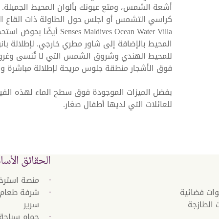
أشعة الشمس، ومتع عيونك بألوان المحيط الجميلة.
s Maldives Ocean Water Villa
المحيط بالإضافة إلى شاور مطري خارجي. لإطلالة بانور
للمحيط الهندي وشروق الشمس التي لا تُنسى وغروب
فوق الأشجار منطقة جلوس مريحة لإطلالة مباشرة ومقر
بفضل الميزات الموجودة فوق سطح الماء لهذه الفيل
للعائلات التي لديها أطفال صغار.
الحقائق الأسا
منصة استرخا
شرفة طعام ع
الطازجة
سرير
حمام سباحة