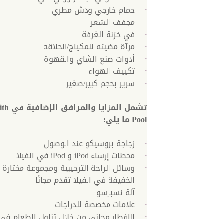
حمام خارجي ودش مطري
مجفف الشعر
في خزنة الغرفة
مرآة مضيئة للمكياج/الحلاقة
أدوات صنع الشاي والقهوة
تكييف الهواء
سرير بحجم كبير/صغير
تشمل الم
Pool ما يلي:
زجاجة بروسيكو عند الوصول
محطات إرساء iPod و iPod في الفيلا
وسائل الراحة الترحيبية ومجموعة مختارة 
الخفيفة في الفيلا تقدم مجانًا
آلة نسبرسو
علامات مخصصة للدراجات
الإفطار مجاني من خلال تناول الطعام في 