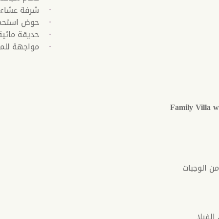
شرفة عشاء 
حوض استحمام
حديقة مائية
مواجهة للمح
زايا والمرافق الإضافية في Family Villa with
من الوجبات
الفيلا