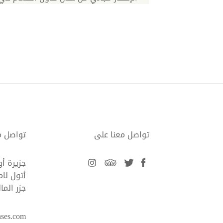
تواصل معنا على
تواصل م
facebook
twitter
tripadvisor
instagram
جزيرة أ
أتول لام
جزر الما
nses.com