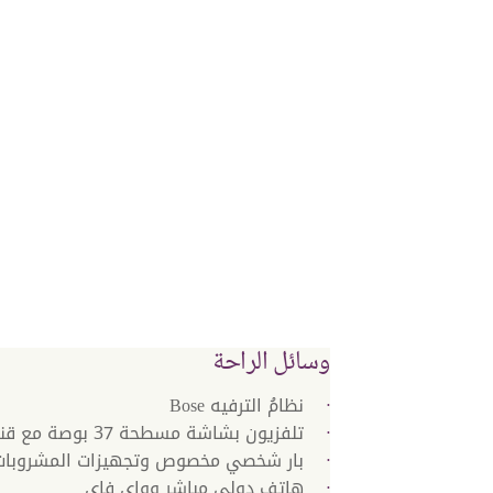
وسائل الراحة
نظامُ الترفيه Bose
تلفزيون بشاشة مسطحة 37 بوصة مع قنوات فضائية
بار شخصي مخصوص وتجهيزات المشروبات 
هاتف دولي مباشر وواي فاي