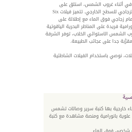
 في أثناء غروب الشمس، استلق على
كراسي التشمس أو اجلس حول الطاولة ذات القاع الزجاجي للسطح الخارجي. تتميز فيلات Six
Sense أيضًا بحوض استحمام زجاجي فوق الماء مع إطلالة على
امية فريدة على المناظر البحرية الياقوتية
 الشمس الاستوائي الخلاب، توفر الشرفة
َّبة جدا على عجائب الطبيعة.
ات، نوصي باستخدام الفيلات الشاطئية
سية
ء خارجية بها كنبة سرير وصالات تشمس
لوية بانورامية ومنصة مشاهدة مع كنبة
 شخصي فوق الماء