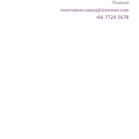
Thailand
reservations-samui@sixsenses.com
+66 7724 5678
Please choose your request
Title
First name
Last name