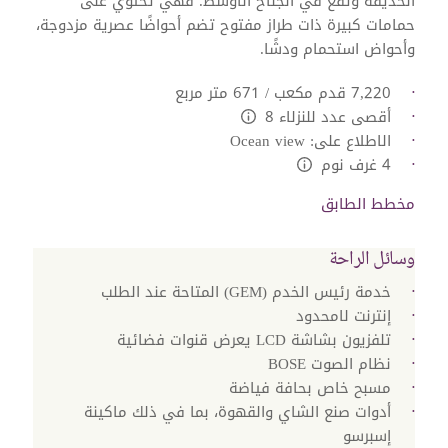
الحديقة وتقع في الجناح الأوسط. فهي تحتوي على
حمامات كبيرة ذات طراز مفتوح تضم أحواضًا عصرية مزدوجة،
وأحواض استحمام ودشًا.
7,220 قدم مكعب / 671 متر مربع
أقصى عدد للنزلاء 8
L:Generic.Info
الاطلاع على: Ocean view
4 غرف نوم
L:Generic.Info
مخطط الطابق
وسائل الراحة
خدمة رئيس الخدم (GEM) المتاحة عند الطلب
إنترنت لامحدود
نظام الصوت BOSE
مسبح خاص بحافة فياضة
أدوات صنع الشاي والقهوة، بما في ذلك ماكينة
إسبرسو