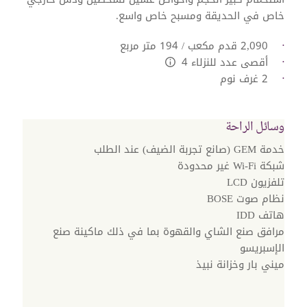
خاص في الحديقة ومسبح خاص واسع.
2,090 قدم مكعب / 194 متر مربع
أقصى عدد للنزلاء 4
L:Generic.Info
2 غرف نوم
وسائل الراحة
خدمة GEM (صانع تجربة الضيف) عند الطلب
شبكة Wi-Fi غير محدودة
تلفزيون LCD
نظام صوت BOSE
هاتف IDD
مرافق صنع الشاي والقهوة بما في ذلك ماكينة صنع
الإسبريسو
ميني بار وخزانة نبيذ