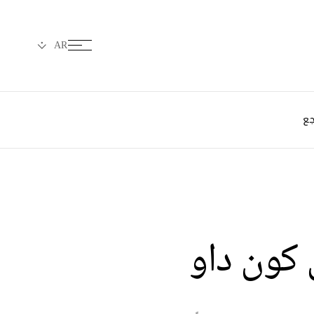
جع
 كون داو