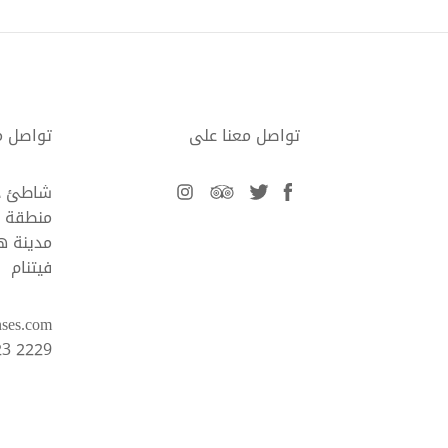
تواصل معنا على
تواصل م
facebook
twitter
tripadvisor
instagram
شاطئ د
منطقة ك
مدينة هوش
فيتنام
nses.com
23 2229