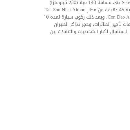
تبعد جزيرة كون داو، التي تحتضن منتجع Six Senses Con Dao، مسافة 140 ميلًا (230 كيلومترًا)
عن مدينة هوشي منه. وتستغرق رحلة الطيران المحلية 45 دقيقة من مطار Tan Son Nhat Airport
(SGN) في مدينة هوشي منه إلى مطار Con Dao Airport (VCS)، وبعد ذلك ركوب سيارة لمدة 10
ت تأجير الطائرات، وحجز تذاكر الطيران
لاستقبال لكبار الشخصيات والتنقلات بين