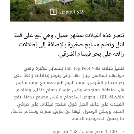
فتح المعرض
تتميز هذه الفيلات بمظهر جميل، وهي تقع على قمة
التل وتضم مسابح صغيرة بالإضافة إلى إطلالات
رائعة على بحر فيتنام الشرقي.
تتميز فيلات Hill Top Pool Villa بمسابح صغيرة وهي
مواجهة لسلاسل جبال نها ترانج وتوفر إطلالات رائعة على
بحر فيتنام الشرقي. غرفة النوم المرتفعة مع غرفة ملابس
هي منطقة مفتوحة، وهي مزودة بحمام داخلي ومناطق
منفصلة للتزيّن وحوض استحمام خشبي مصنوع يدويًا. تقع
الفيلات على جانب الجبل فوق منتجع فيتنام، على طرفي
الخليج ويمكن الوصول إليها عن طريق ممرات وسلالم خاصة،
ما يضمن الخصوصية التامة.
1,700 قدم مكعب / 158 متر مربع