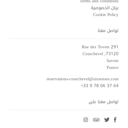
Terms and conditions
بيان الخصوصية
Cookie Policy
تواصل معنا
291 Rue des Tovets
73120, Courchevel
Savoie
France
reservations-courchevel@sixsenses.com
+33 9 78 06 37 64
تواصل معنا على
instagram
tripadvisor
twitter
facebook