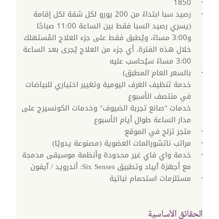
1850
رصيد سبا ابتداءً من 200 يورو لكل شقة لكل إقامة
(يسري رصيد السبا فقط بين الساعة 11:00 صباحًا
و3:00 مساءً، ويُطبق فقط على جزء العلاج المُستهلك
خلال هذه الفترة. أي جزء من العلاج يُجرى بعد الساعة
3:00 مساءً سيُحاسب عليه
بالسعر العام المطبق)
خدمة تنظيف الغرف اليومية وتغيير اختياري للبياضات
في منتصف الأسبوع
خدمات "صانع تجربة الضيوف" وخدمات الكونسيرج على
مدار الساعة طوال أيام الأسبوع
متجر تزلج في الموقع
مراتب ناتشورالمات العضوية (مصنوعة يدويًا)
خدمة واي فاي غير محدودة وأنظمة موسيقى مدمجة
مع أجهزة آيباد وتطبيق Six Senses: أندرويد / آيفون
مستلزمات استحمام نباتية
الحقائق الأساسية