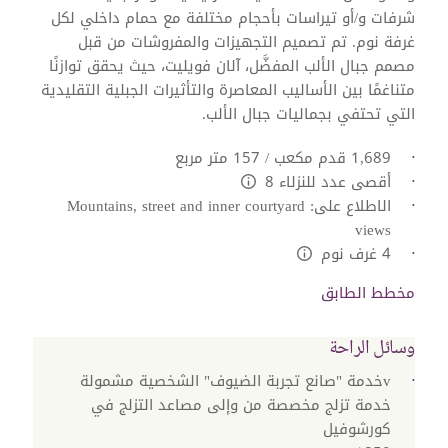
شرفات و/أو تيراسات بأحجام مختلفة مع حمام داخلي لكل
غرفة نوم. تم تصميم التجهيزات والمفروشات من قبل
مصمم جبال الألب المفضَّل، آلان فويليت، حيث يحقق توازنًا
متناغمًا بين الأساليب المعاصرة والتأثيرات الجبلية التقليدية
التي تحتفي بجماليات جبال الألب.
1,689 قدم مكعب / 157 متر مربع
أقصى عدد للنزلاء 8
L:Generic.Info
الاطلاع على: Mountains, street and inner courtyard
views
4 غرف نوم
L:Generic.Info
مخطط الطابق
وسائل الراحة
vخدمة "صانع تجربة الضيوف" الشخصية مشمولة
خدمة تزلج مخصصة من وإلى مصاعد التزلج في
كورشوفيل