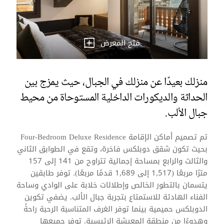
فتح المعرض
منزلك بعيدًا عن منزلك في الجبال، حيث يمزج بين
الحداثة والديكورات الداخلية المستوحاة من محيط
جبال الألب.
تم تصميم أماكن الإقامة Four-Bedroom Deluxe Residence
بحيث تكون شقق دوبلكس فاخرة، وتقع في الطوابق الثاني
والثالث والرابع بمساحة إجمالية تتراوح من 141 إلى 157
مترًا مربعًا (1,517 إلى 1,689 قدمًا مربعًا). توفر طابقين
يتسمان بالتطور الخالص وإطلالات خلابة على الوادي وساحة
الفناء الهادئة للاستمتاع بتجربة جبال الألب. يضفي تكوين
الدوبلكس حميمية بينما توفر الغرف المتناسبة الرحبة راحةً
وهدوءًا من منطقة المعيشة الرئيسية. توفر جميعها