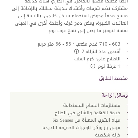
أيضًا مطبخًا مجهزًا بالكامل. في الخارج، هناك حديقة
مشتركة تضم شرفات وأكشاك حديقة مظللة، بالإضافة إلى
مسبح مدفأ وحوض استحمام ساخن خارجي. بالنسبة إلى
العائلات الكبيرة، يمكن دمج غرف وأجنحة أخرى في المبنى
نفسه لتوفير ما يصل إلى تسع غرف نوم.
603 - 710 قدم مكعب / 56 - 66 متر مربع
أقصى عدد للنزلاء 2
L:Generic.Info
الاطلاع على: كرم العنب
1 غرفة نوم
L:Generic.Info
مخطط الطابق
وسائل الراحة
مستلزمات الحمام المستدامة
خدمة القهوة والشاي في الجناح
مياه الشرب المعبأة من Six Senses
ميني بار وركن للوجبات الخفيفة اللذيذة
خزنة شخصية