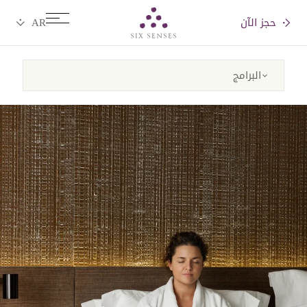
حجز الآن
Six senses