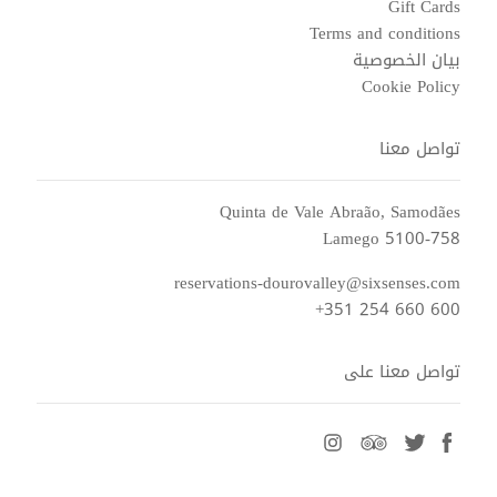
Gift Cards
Terms and conditions
بيان الخصوصية
Cookie Policy
تواصل معنا
Quinta de Vale Abraão, Samodães
5100-758 Lamego
reservations-dourovalley@sixsenses.com
+351 254 660 600
تواصل معنا على
instagram
tripadvisor
twitter
facebook