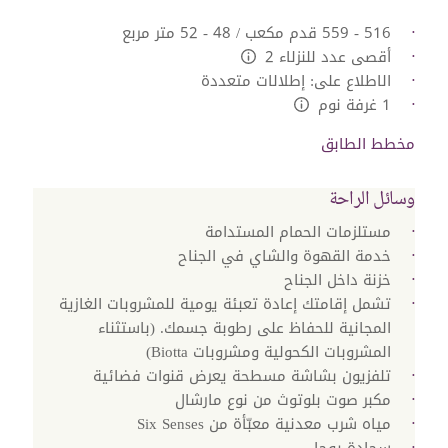
516 - 559 قدم مكعب / 48 - 52 متر مربع
أقصى عدد للنزلاء 2
L:Generic.Info
الاطلاع على: إطلالات متعددة
1 غرفة نوم
L:Generic.Info
مخطط الطابق
وسائل الراحة
مستلزمات الحمام المستدامة
خدمة القهوة والشاي في الجناح
خزنة داخل الجناح
تشمل إقامتك إعادة تعبئة يومية للمشروبات الغازية
المجانية للحفاظ على رطوبة جسمك. (باستثناء
المشروبات الكحولية ومشروبات Biotta)
تلفزيون بشاشة مسطحة يعرض قنوات فضائية
مكبر صوت بلوتوث من نوع مارشال
مياه شرب معدنية معبّأة من Six Senses