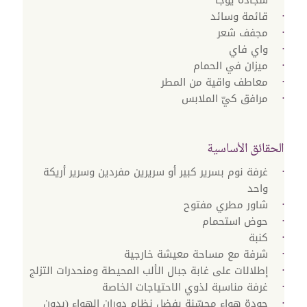
سجادة يوجا
قائمة وسائد
مجفف شعر
واي فاي
ميزان في الحمام
معاطف واقية من المطر
مرافق كيّ الملابس
الحقائق الأساسية
غرفة نوم بسرير كبير أو سريرين مفردين وسرير أريكة
واحد
شاور مطري مفتوح
حوض استحمام
كنبة
شرفة مع مساحة معيشة خارجية
إطلالات على غابة جبال الألب المحيطة ومنحدرات التزلج
غرفة مناسبة لذوي الاحتياجات الخاصة
جودة هواء محسّنة بفضل نظام دوران الهواء (بدون