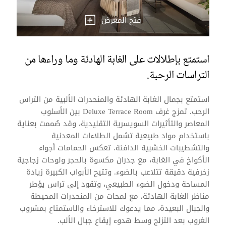
فتح المعرض
استمتع بإطلالات على الغابة الهادئة وما وراءها من
التراسات الرحبة.
استمتع بجمال الغابة الهادئة والمنحدرات الألبية من التراس
الرحب. تمزج غرف Deluxe Terrace Room بين الأسلوب
المعاصر والتأثيرات السويسرية التقليدية، وقد صُممت بعناية
باستخدام مواد طبيعية تشمل الطلاءات المعدنية
والتشطيبات الخشبية الدافئة. تعكس الحمامات أجواء
الأكواخ في الغابة، مع جدران مكسوة بالحجر ولوحات زجاجية
زخرفية دقيقة تتلاعب بالضوء. وتتيح الأبواب الكبيرة زيادة
المساحة ودخول الضوء الطبيعي، وتقود إلى تراس يؤطر
مناظر الغابة الهادئة، مع لمحات من المنحدرات المحيطة
والجبال البعيدة، مما يدعوك للاسترخاء والاستمتاع بمشروب
الغروب بعد التزلج وسط هدوء إيقاع جبال الألب.