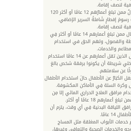
يدفع الأطفالُ ممن تبلغ أعمارُهم 12 عامًا أو أكثر 120
رسومَ إفطارٍ شَاملةً السرير الإضافي.
نرحِّبُ بالأطفال ممن تبلغ أعمارهم 14 عامًا أو أكثر فِي
طة والفصول، ولهم الحق في استخدام
مطاعم والخدمات.
يَحِقُّ للأطفال الذين تقل أعمارهم عن 14 عامًا استخدام
خلي شريطة أن يكونوا برفقة شخص بالغ
ا عن سلامتهم.
فل الكبَارُ عن الأطفال حالَ استخدام الأطفال
 وكرة السلة فِي الأماكن المكشوفة.
دام مرافق العلاج الحراري المائي إلا مِن
غ أعمارهم 18 عامًا أو أكثر.
فق اللياقة البدنية فِي أي وقت، يلزم أن
ل 14 عامًا.
 خدمات الأبواب المغلقة مثل المساج
وجه والخدمات الصحية والتعافي وغيرها،