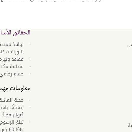
الحقائق الأسا
بس
نوافذ ممتدة
بانورامية عَ
مقاعد وثير
منطقة مكتب 
حمام رخامي
معلومات مهمة 
خطة العائلة
أعوام مجانًا.
ة
عامًا 60 يورو لتناول الإفطار.