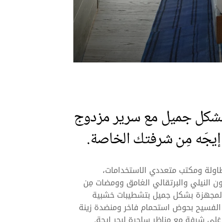
 بشكل جميل مع سرير مزدوج
 إيجَه مِن شرفتك الخاصة.
وطاولة ومكتب متعددي الاستخدامات،
لون النيلي والبرتقالي الغامق وومضات مِن
س المجهزة بشكل جميل بتشطيبات خشبية
ي الفسيح بحوض استحمام فاخر ومنضدة زينة
لى شرفة مع مناظر ساحرة لبحر إيجة.