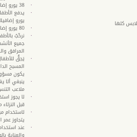
38 يورو إضافية لنصف إقامة.
يورو إضافية 
لابس كلها
80 يورو إضافية لنصف إقامة.
جميع الأنش
المرافق وال
المسبح الدا
يكون مسؤولً
ينبغي ألا يغ
ملاعب التنس
لا يجوز استخ
قبل النزلاء ممن تبل
لاستخدام مرا
يتجاوز عمر الأطفا
عند استخدام
والعناية بال