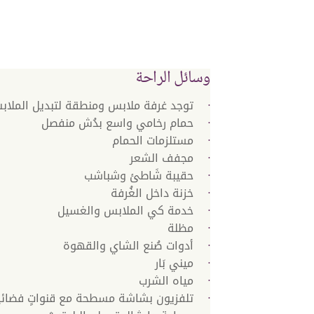
وسائل الراحة
توجد غرفة ملابس ومنطقة لتبديل الملا
حمام رخامي واسع بدُش منفصل
مستلزمات الحمام
مجفف الشعر
حقيبة شَاطئ وشباشب
خزنة داخل الغُرفة
خدمة كي الملابس والغسيل
مظلة
أدوات صُنع الشاي والقهوة
ميني بَار
مياه الشرب
تلفزيون بشاشة مسطحة مع قنواتٍ فضائي