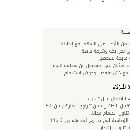
سية
 من الأرض حتى السقف مع إطلالات
لى بحر إيجَه وشرفة خاصة
ة مريحة لشخصين
ومكان لِبْسٍ مفصول عن منطقة النوم
 مع دُش منفصل وحوض استحمام
للنزلاء
، الأطفال محل ترحيب.
نتشرَّفُ باستقبال الأطفال ممن تتراوح أعمارهم بين 0-5
 تناول الطعام مجانًا.
تبلغ الرسوم الإضافية لمن تتراوح أعمارهم بين 6 و11