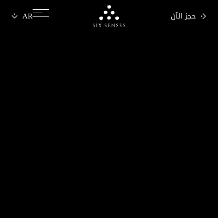
حجز الآن
Six senses