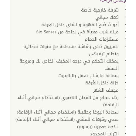
وسائل الراحة
شرفة خارجية خاصة
كعك مجاني
أدواتُ صُنع القهوة والشاي داخل الغرفة
مياه شرب معبأة في زجاجة من Six Senses
مستلزمات الحمام
تلفزيون ذكي بشاشة مسطحة مع قنوات فضائية
ونظام ترفيهي
يمكنك التحكم في درجه المكيف الخاص بك ومروحة
السقف
سماعة مارشال تعمل بالبلوتوث
خزنة داخل الغُرفة
مجفف الشعر
رداء حمام من القطن العضوي (استخدام مجاني أثناء
الإقامة)
سجادة اليوغا وحقيبة (استخدام مجاني أثناء الإقامة)
عصي وقبعات للمشي (استخدام مجاني أثناء الإقامة)
ثلاجة صغيرة (برسوم)
إنترنت لامحدود