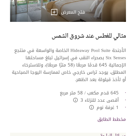
فتح المعرض
مثالي للغطس عند شروق الشمس
الأجنحة Hideaway Pool Suite الخاصة والواسعة في منتجع
Six Senses بصحراء النقب في إسرائيل تبلغ مساحتها
الإجمالية 645 قدمًا مربعًا (58 مترًا مربعًا)، وللاسترخاء
المطلق، يوجد تراس خارجي خاص لممارسة اليوجا الصباحية
أو لأخذ قيلولة بعد الظهر.
645 قدم مكعب / 58 متر مربع
أقصى عدد للنزلاء 3
L:Generic.Info
1 غرفة نوم
L:Generic.Info
مخطط الطابق