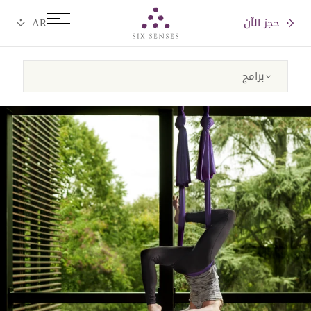
حجز الآن
Six senses