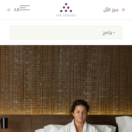
حجز الآن
Six senses