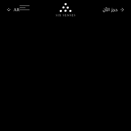
حجز الآن
Six senses