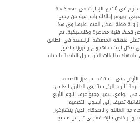
يقع مكان الإقامة العصري هذا والمكوّن مِن أربع غرف نوم فِي مُنتجع الإجازات في Six Senses
يتي، ويوفر إطلالة بانورامية من جميع
 زاوية مملة يمكن العثور عليها فِي هذا
 قطعًا فنية معاصرة وكلاسيكية، تم
. تمثل منطقة المعيشة الرئيسية فِي الطابق
لذي يمثل أريكة ماهجونج ومرورًا بالصور
انتهاءً بطاولات الكونسول النابضة بالحياة
ن الأرض حتى السقف، ما يعزز التصميم
فة النوم الرئيسية فِي الطابق العلوي،
. في الواقع، تتميز جميع غرف النوم الأربع
تقائية تضيف إلَى أسلوب التصميم
ء مع العَائلة والأصدقاء الذين يتشاركون
 وبار خاص بالإضافة إلَى تيراس مسبح