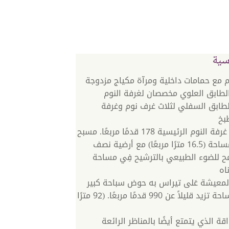
سية
م مع حمامات داخلية ومرآة مكياج مزدوجة
لطابق العلوي مخصصان لغرفة النوم
لطابق السفلي لثلاث غرف نوم وغرفة
بخ
تبلغ مساحة غرفة النوم الرئيسية 178 قدمًا مربعًا. مسبح
صغير على مساحة (16.5 مترًا مربعًا) مع أرضية نصف
 للضوء الطبيعي بالترشيح فِي مساحة
اه
لمعيشة عَلى تيراس به حوض سباحة كبير
لانهائي بمساحة تزيد قليلاً عن 990 قدمًا مربعًا. (92 مترًا
قة الذي يتمتع أيضًا بالمناظر الرائعة