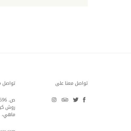
تواصل معنا على
تواصل م
facebook
twitter
tripadvisor
instagram
ص. 696 - أنجل فيش باي مارينا
روش كيم
ماهي، 