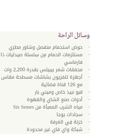
وسائل الراحة
حوض استحمام منفصل وشاور مطري
مستلزمات الحمام مِن سِلسلة صيدليات ذا 
فارماسي
مجففات شعر بيبيلس بقدرة 2,200 وات
مع 126 قناة فضائية
قبو نبيذ خاص وميني بار
أدوات صنع الشاي والقهوة
مياه الشرب المعبأة من Six Senses
سجادات يوجا
خزنة فِي الغرفة
شبكة واي فاي غير محدودة