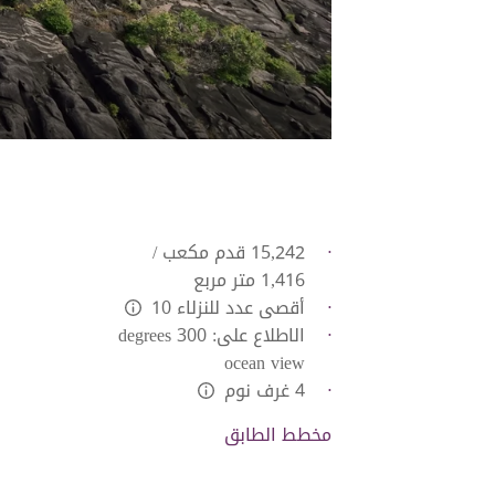
15,242 قدم مكعب /
1,416 متر مربع
أقصى عدد للنزلاء 10
L:Generic.Info
الاطلاع على: 300 degrees
ocean view
4 غرف نوم
L:Generic.Info
مخطط الطابق