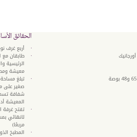
الحقائق الأسا
أربع غرف نو
أورجانيك
طابقان مع ا
الرئيسية وا
معيشة ومط
أجهزة تلفزيون بشاشات مسطحة مقاس 65 و48 بوصة
شفافة تسمح
المعيشة أدن
تفتح غرفة ا
مربعًا)
المطبخ الذوا