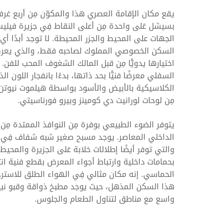
بسيشل عَلى واحدة مِن أعلى النقاط فِي جزيرة فيليس
الجهات على المحيط والجزر المحيطة. لا توجد أبدًا أي
السكن الخصوصي المملوك لصاحبه فقط، والذي يعرض
اختيارها يدويًّا مِن قبل المالك الشغوف المحب للفن
السفلي معرضًا فنيًّا بحد ذاتها، بدءًا بانفجار اللون ا
الكلاسيكية بالأبيض والأسود بواسطة هيلموت نيوتن و
مِن لوحات لورانيت دي كومينز وبيرو فورناسيتي.
يتوفر الضوء الطبيعي بوفرة مِن النوافذ الممتدة مِ
الداخلي المعاصر. يوجد مسبح صغير شبه شفاف فِي غر
والتي توفر أيضًا إطلالات خلابة عَلى الجزيرة والمحيط
بحمامات داخلية وارتباط أجواء المعرض بقطع فنية ان
الحماسي. إنه مكان مثالي فِي الهواء الطلق للاسترخا
هذا السكن المذهل، حيث يوجد مطبخ ذواقة وقبو نبيذ
واسع مع مناطق لتناول الطعام والجلوس.