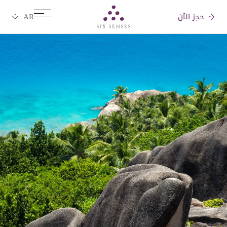
حجز الآن
Six senses