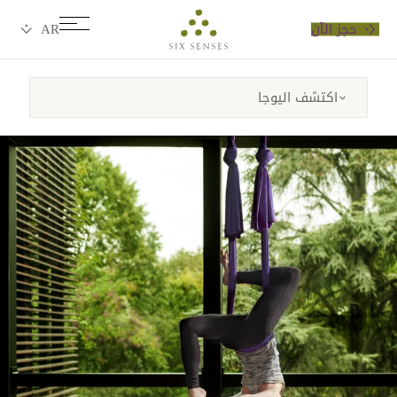
حجز الآن
Six senses