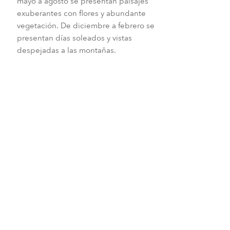
mayo a agosto se presentan paisajes
exuberantes con flores y abundante
vegetación. De diciembre a febrero se
presentan días soleados y vistas
despejadas a las montañas.
Vistas increíbles
Primavera
Verano
Otoño