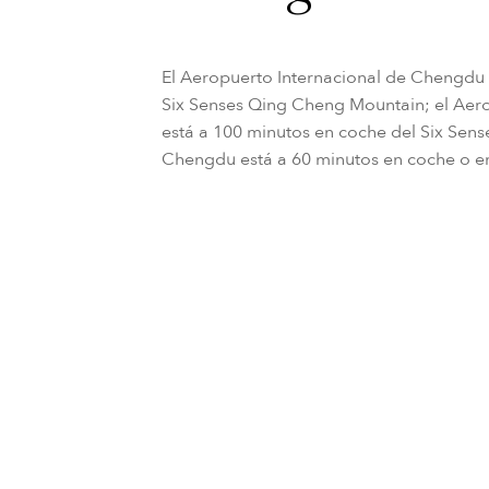
El Aeropuerto Internacional de Chengdu 
Six Senses Qing Cheng Mountain; el Aer
está a 100 minutos en coche del Six Sen
Chengdu está a 60 minutos en coche o en
Entre las aerolíneas nacionales e interna
Southern Airlines, EVA Air, Hainan Airline
Silk Air y Thai Airways.
Traslados al resort y tarifas de