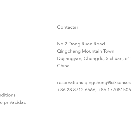
Contactar
No.2 Dong Ruan Road
Qingcheng Mountain Town
Dujiangyan, Chengdu, Sichuan, 6
China
reservations-qingcheng@sixsense
+86 28 8712 6666, +86 17708150
ditions
e privacidad