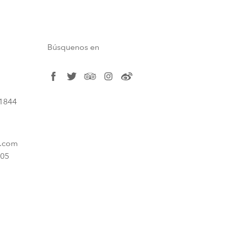
Búsquenos en
facebook
twitter
tripadvisor
instagram
weibo
11844
s.com
605