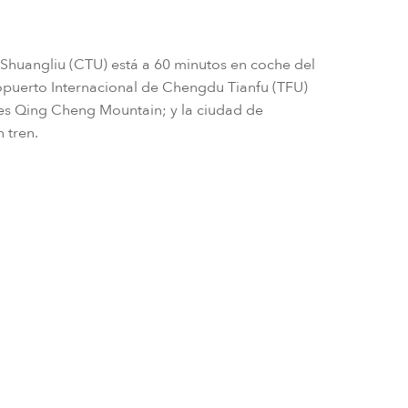
Shuangliu (CTU) está a 60 minutos en coche del
opuerto Internacional de Chengdu Tianfu (TFU)
ses Qing Cheng Mountain; y la ciudad de
 tren.
cionales que vuelan a Chengdu se encuentran Air China, China 
s, Sichuan Airlines, Air Asia, All Nippon Airways, Asiana Airlin
 traslado