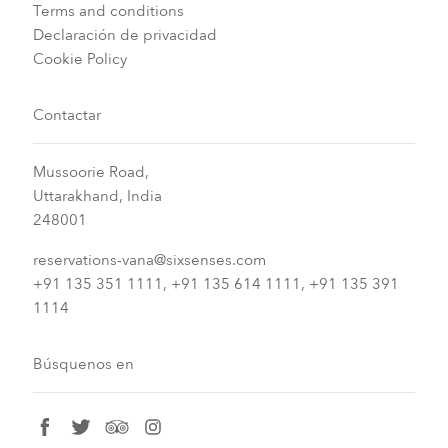
Terms and conditions
Declaración de privacidad
Cookie Policy
Contactar
Mussoorie Road,
Uttarakhand, India
248001
reservations-vana@sixsenses.com
+91 135 351 1111, +91 135 614 1111, +91 135 391
1114
Búsquenos en
facebook
twitter
tripadvisor
instagram