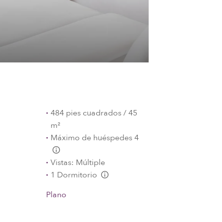
484 pies cuadrados / 45
m²
Máximo de huéspedes 4
L:Generic.Info
Vistas: Múltiple
1 Dormitorio
L:Generic.Info
Plano