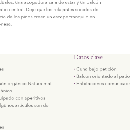
duales, una acogedora sala de estar y un balcón
patio central. Deje que los relajantes sonidos del
cia de los pinos creen un escape tranquilo en
onesa.
Datos clave
es
Cuna bajo petición
Balcón orientado al patio
hón orgánico Naturalmat
Habitaciones comunicadas
gánico
ipado con aperitivos
algunos artículos son de
es