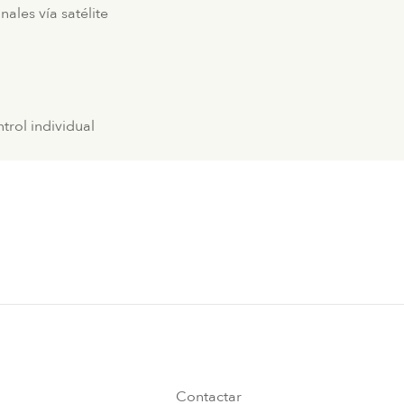
ales vía satélite
trol individual
Contactar