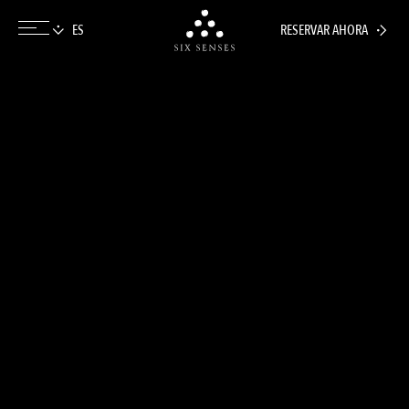
RESERVAR AHORA
Six senses