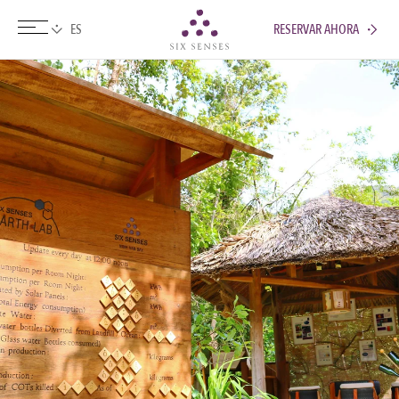
RESERVAR AHORA
Six senses