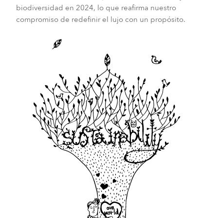
biodiversidad en 2024, lo que reafirma nuestro
compromiso de redefinir el lujo con un propósito.