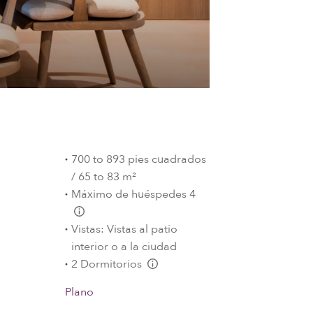
700 to 893 pies cuadrados
/ 65 to 83 m²
Máximo de huéspedes 4
L:Generic.Info
Vistas: Vistas al patio
interior o a la ciudad
2 Dormitorios
L:Generic.Info
Plano