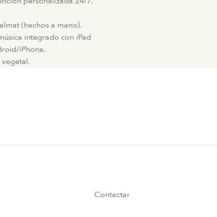
tención personalizada 24/7.
almat (hechos a mano).
 música integrado con iPad
droid/iPhone.
 vegetal.
Contactar