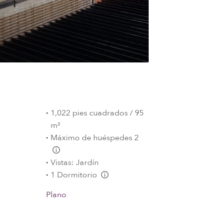
1,022 pies cuadrados / 95
m²
Máximo de huéspedes 2
L:Generic.Info
Vistas: Jardín
1 Dormitorio
L:Generic.Info
Plano