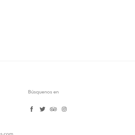
Búsquenos en
facebook
twitter
tripadvisor
instagram
es.com