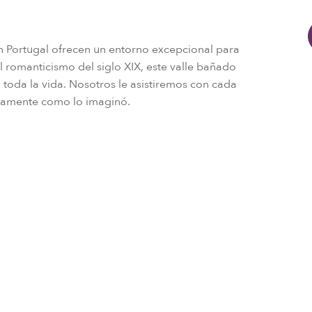
n Portugal ofrecen un entorno excepcional para
 romanticismo del siglo XIX, este valle bañado
 toda la vida. Nosotros le asistiremos con cada
tamente como lo imaginó.​
 boda
¿A quién no le gusta
plagado de amor y ri