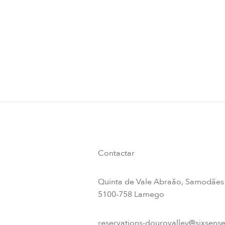
Contactar
Quinta de Vale Abraão, Samodães
5100-758 Lamego
reservations-dourovalley@sixsens