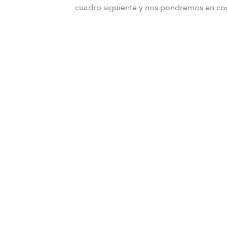
cuadro siguiente y nos pondremos en con
Title
First name
Last name
Email