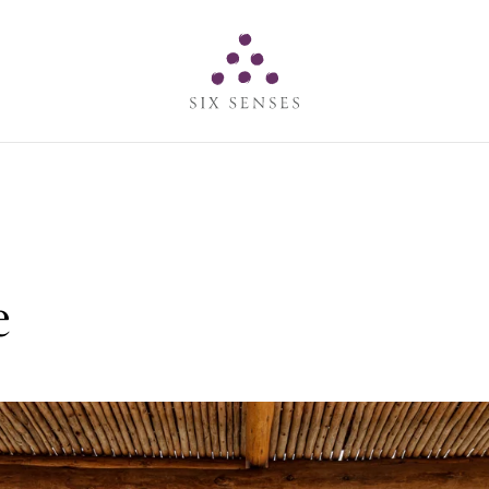
Six senses
e