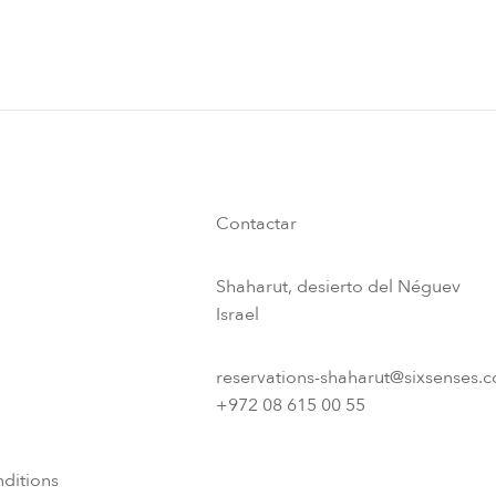
Contactar
Shaharut, desierto del Néguev
Israel
reservations-shaharut@sixsenses.
+972 08 615 00 55
ditions