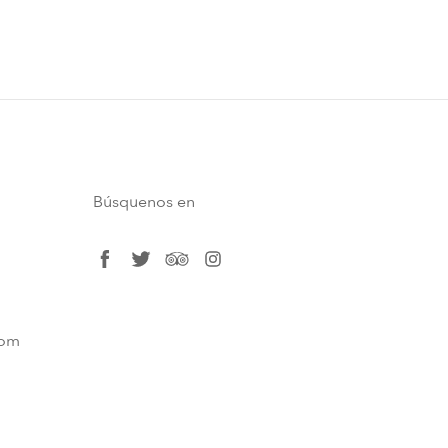
Búsquenos en
facebook
twitter
tripadvisor
instagram
com