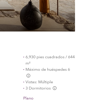
6,930 pies cuadrados / 644
m²
Máximo de huéspedes 6
L:Generic.Info
Vistas: Múltiple
3 Dormitorios
L:Generic.Info
Plano