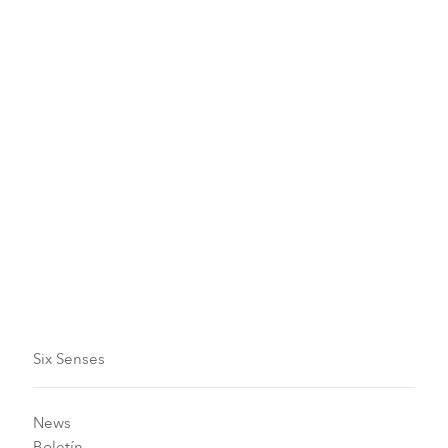
Plan familiar
Llegadas y salidas
Reservas y depósitos garantizados
Six Senses
News
Boletín