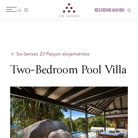
RESERVAR AHORA
Six senses
Six Senses Zil Pasyon alojamientos
Two-Bedroom Pool Villa