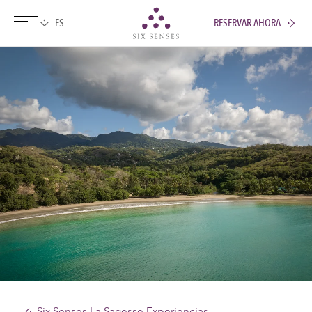
RESERVAR AHORA
Six senses
Six Senses La Sagesse Experiencias