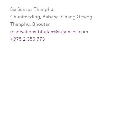
Six Senses Thimphu​
Chunimeding, Babesa, Chang Gewog​
Thimphu, Bhoutan​
reservations-bhutan@sixsenses.com
+975 2 350 773
Please choose your request
Title
First name