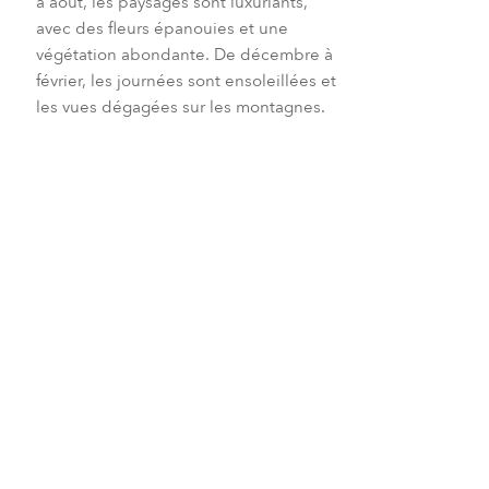
à août, les paysages sont luxuriants,
avec des fleurs épanouies et une
végétation abondante. De décembre à
février, les journées sont ensoleillées et
les vues dégagées sur les montagnes.
Vues incroyables
Printemps
Été
Automne