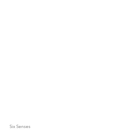
達欽拉康加持
晚上祈禱時點燃酥油燈，接受附近 Damchen Lhakhang
寺廟僧侶的祝福，Damchen Lhakhang 寺廟是柬埔寨最
古老的寺廟之一，建於 14 世紀。
Six Senses