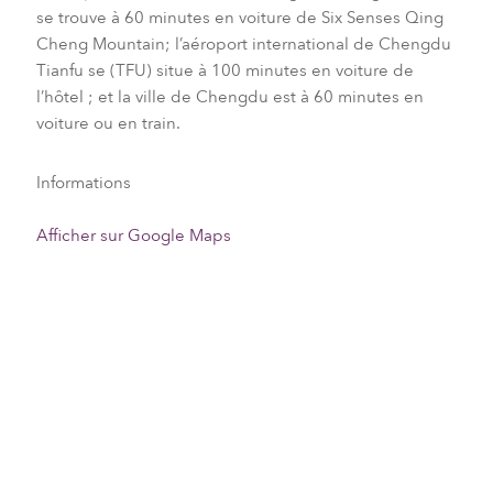
se trouve à 60 minutes en voiture de Six Senses Qing
Cheng Mountain; l’aéroport international de Chengdu
Tianfu se (TFU) situe à 100 minutes en voiture de
l’hôtel ; et la ville de Chengdu est à 60 minutes en
voiture ou en train.
Informations
Afficher sur Google Maps
Parmi les compagnies aériennes nationales et
internationales qui desservent Chengdu figurent Air
China, China Airlines, China Eastern Airlines, China
Southern Airlines, EVA Air, Hainan Airlines, Sichuan
Airlines, Air Asia, All Nippon Airways, Asiana Airlines,
Cathay Pacific, Etihad Airways, KLM, Silk Air et Thai
Airways.