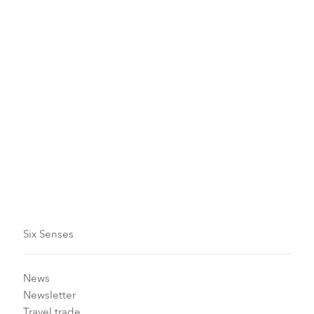
Septembre et octobre
Novembre et décembre
Toute l'année
Six Senses
News
Newsletter
Travel trade