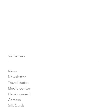
Depuis l'aéroport international de Jaipur en
voiture
Depuis la gare en voiture
Six Senses
News
Newsletter
Travel trade
Media center
Development
Careers
Gift Cards